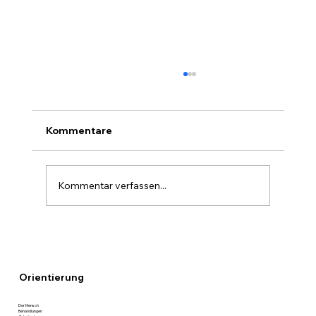
Kommentare
Kommentar verfassen...
Warum sich Schweizer Patientinnen
und Patienten für Dr. Dippel
entscheiden
Orientierung
Der Mensch
Behandlungen