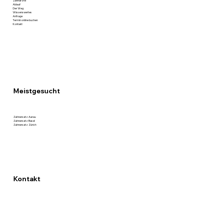
Zahnärzte
Ablauf
Der Weg
Wissenswertes
Anfrage
Termin online buchen
Kontakt
Meistgesucht
Zahnersatz Aarau
Zahnersatz Basel
Zahnersatz Zürich
Kontakt